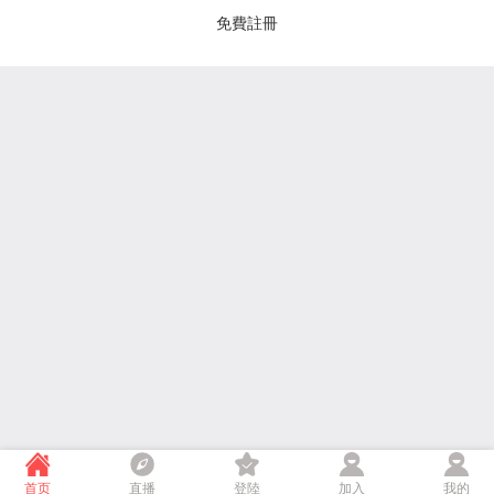
免費註冊
首页
直播
登陸
加入
我的