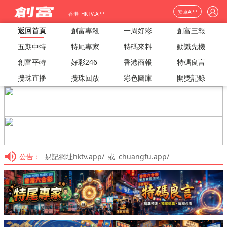
安卓APP
香港 HKTV.APP
返回首頁
創富專殺
一周好彩
創富三報
五期中特
特尾專家
特碼來料
動識先機
創富平特
好彩246
香港商報
特碼良言
攪珠直播
攪珠回放
彩色圖庫
開獎記錄
公告：
易記網址hktv.app/ 或 chuangfu.app/